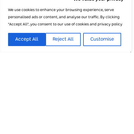
We use cookies to enhance your browsing experience, serve
personalised ads or content, and analyse our traffic. By clicking
"Accept All", you consent to our use of cookies and privacy policy
Accept All
Reject All
Customise
שיתוף הפעולה של y-tech
ומיקרוסופט: הטמעת Copilot
בעסקים
קראו עוד