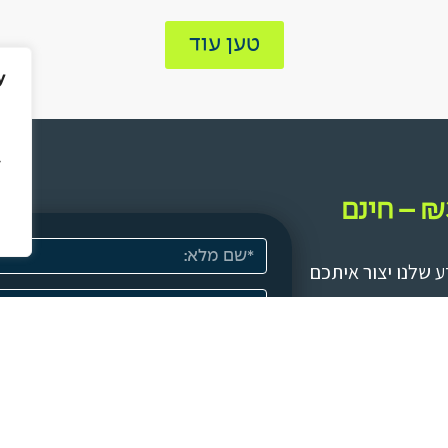
טען עוד
y
y
קבלו אבחון IT מלא בשווי ₪3,000 – חינם
שלנו יצור איתכם
אני מאשר.ת את תנאי השימוש ומדינ
לתיאום וקבלת פגישת י