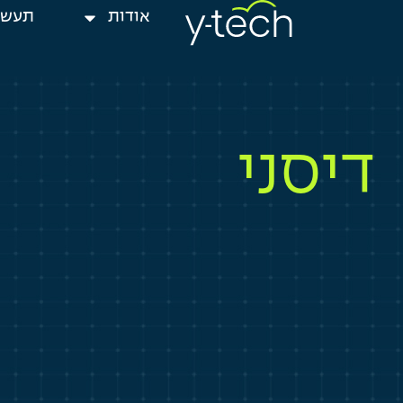
אודות
תעשי
דיסני