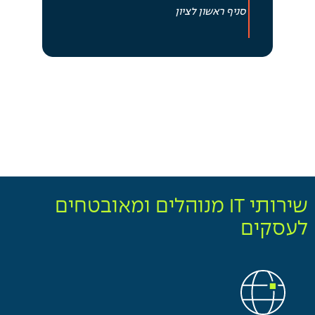
סניף ראשון לציון
שירותי IT מנוהלים ומאובטחים
לעסקים